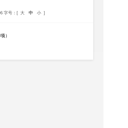
6
字号：[
大
中
小
]
9项）