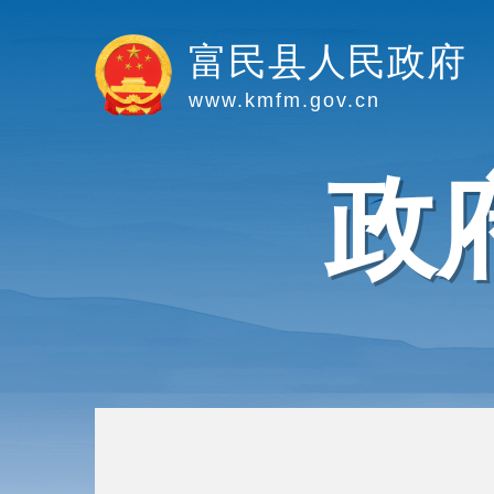
富民县人民政府
www.kmfm.gov.cn
政