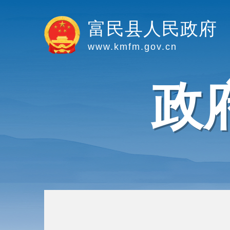
富民县人民政府
www.kmfm.gov.cn
政