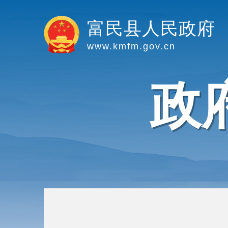
富民县人民政府
www.kmfm.gov.cn
政