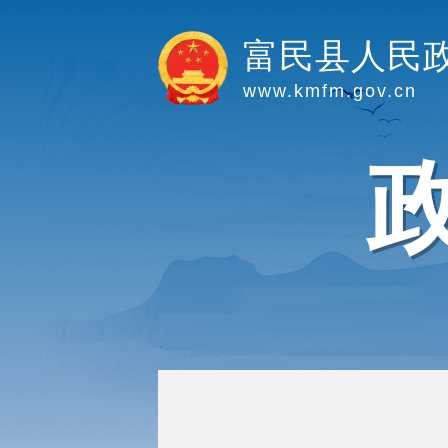
富民县人民
www.kmfm.gov.cn