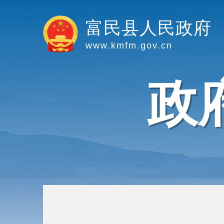
富民县人民政府
www.kmfm.gov.cn
政