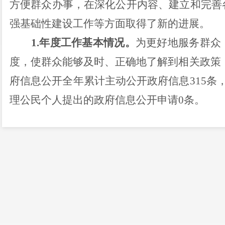
方便群众办事，在深化公开内容、建立和完善
强基础性建设工作等方面取得了新的进展。
1.
年度工作基本情况。
为更好地服务群众
度，使群众能够及时、正确地了解到相关政策
府信息公开全年累计主动公开政府信息
315
条
理公民个人提出的政府信息公开申请
0
条。
2.
公开内容不断丰富，回应群众关切。
每
局限于政府工作内容，而是更多地体现就业、
民群众更加关心的政策内容，不断增强政策公
突发事件时能够迅速澄清事实，消除不良影响
3.
政策解读不断增强。
我镇的政策公开已
侧重于政策解读，以便于群众能够更加准确