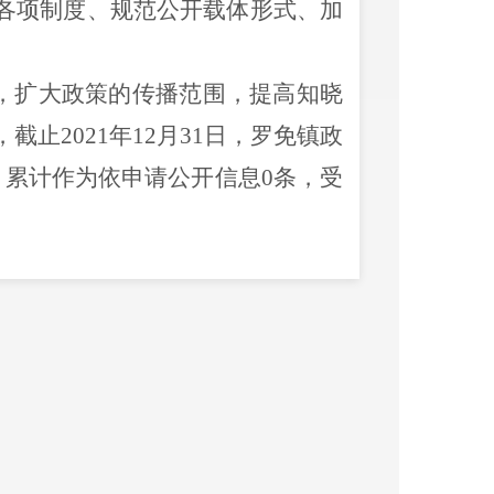
各项制度、规范公开载体形式、加
，扩大政策的传播范围，提高知晓
，截止
2021
年
12
月
31
日，罗免镇政
，累计作为依申请公开信息
0
条，受
月公开的政策内容不断丰富，不再
上学、看病、养老、农村土地等农
开的针对性和可读性。在面对一些
。
经不再仅仅是公开政策内容，开始
地认识和了解到相关政策，通过宣