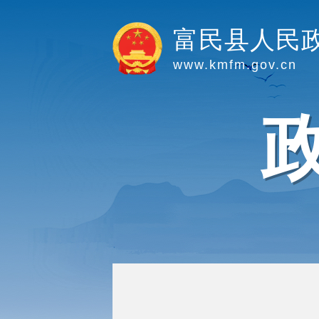
富民县人民
www.kmfm.gov.cn