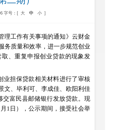
期）     
6
字号：[
大
中
小
]
管理工作有关事项的通知》云财金
服务质量和效率，进一步规范创业
套取、重复申报创业贷款的现象发
创业担保贷款相关材料进行了审核
景文、毕利可、李成佳、欧阳利佳
移交富民县邮储银行发放贷款。现
3
月
1
日），公示期间，接受社会举