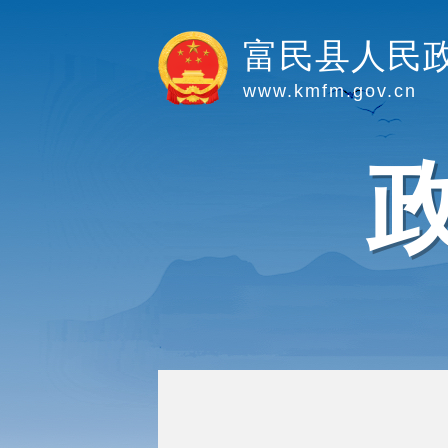
富民县人民
www.kmfm.gov.cn