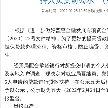
持人员贷前公示  （第二
发布时间：2022-02-25 13:59
浏览次数：9
根据《进一步做好普惠金融发展专项资金
〔
2020
〕
22
号文件精神，为了更好的提高贷款
担保贷款办理流程、资格审核，防止骗贷、
生。
经我局配合承贷银行对所提交申请的个人
及实地入户调查，现决定对就业局夏继勇
、郑
5
人申请的贷款进行贷款扶持，在公示五天后
予以公示，公示期为五天（
202
2
年
2
月
24
日至
报监督。
举报电话：