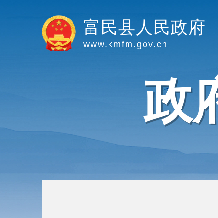
富民县人民政府
www.kmfm.gov.cn
政