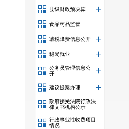
土地
县级财政预决算
等相
食品药品监管
减税降费信息公开
房屋
稳岗就业
作。
公务员管理信息公
委托
开
任。
建议提案办理
政府接受法院行政法
规定
律文书机构公示
定。
行政事业性收费项目
情况
房