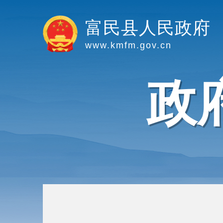
富民县人民政府
www.kmfm.gov.cn
政