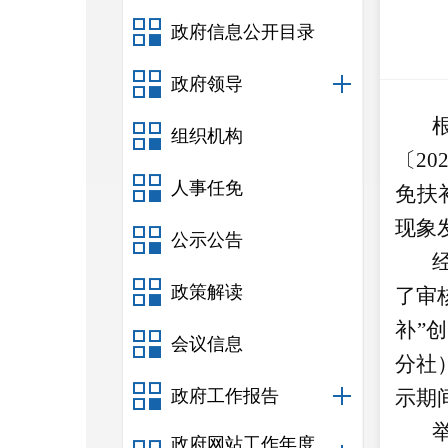
政府信息公开目录
政府领导
组织机构
〔
20
人事任免
免扶
现象
公示公告
政策解读
了审
补
”
创
会议信息
分社
政府工作报告
示期
政府网站工作年度