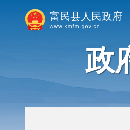
富民县人民政府
www.kmfm.gov.cn
政