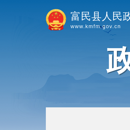
富民县人民
www.kmfm.gov.cn