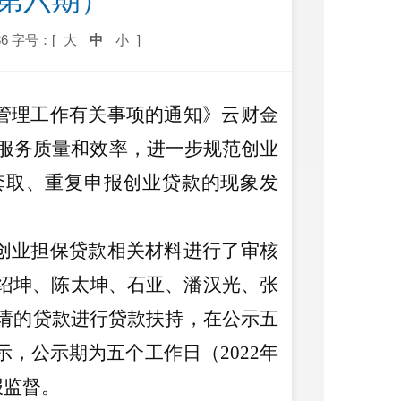
（第六期）
6
字号：[
大
中
小
]
管理工作有关事项的通知》云财金
服务质量和效率，进一步规范创业
套取、重复申报创业贷款的现象发
创业担保贷款相关材料进行了审核
绍坤、陈太坤、石亚、潘汉光、张
请的贷款进行贷款扶持，在公示五
示，公示期为五
个工作日
（
202
2
年
报监督。