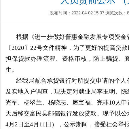
人员贷前公示 
发布时间：2022-04-02 15:07
浏览次数：8
根据《进一步做好普惠金融发展专项资金
〔
2020
〕
22
号文件精神，为了更好的提高贷款
担保贷款办理流程、资格审核，防止骗贷、
生。
经我局配合承贷银行对所提交申请的个人
及实地入户调查，现决定对就业局李玉明
、陈
光军、杨翠兰、杨晓志、屠宝福、完非
10
人申
天后移交富民县邮储银行发放贷款。现予以公
4
月
2
日至
4
月
11
日），公示期间，接受社会举