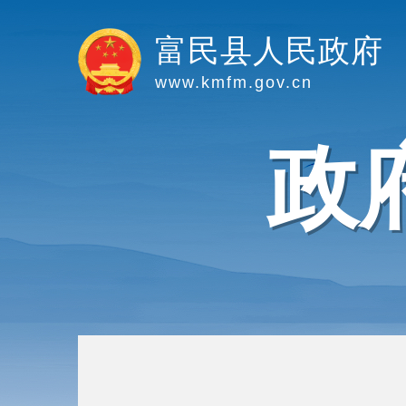
富民县人民政府
www.kmfm.gov.cn
政