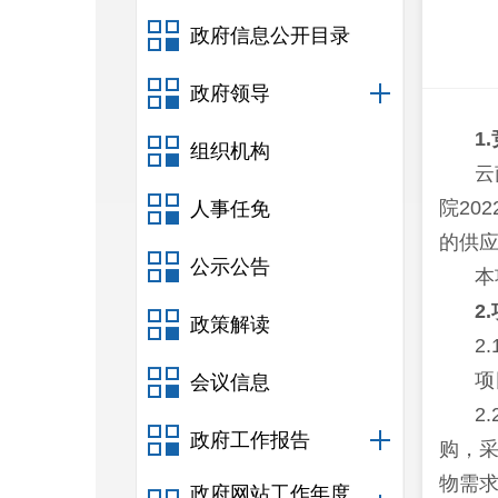
政府信息公开目录
政府领导
1
组织机构
云
院20
人事任免
的供
公示公告
本
2
政策解读
2
项
会议信息
2
政府工作报告
购，采
物需求
政府网站工作年度