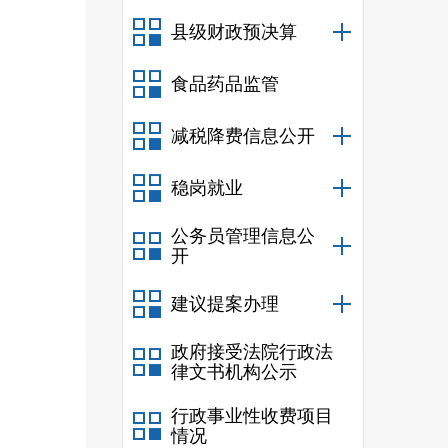
供书
县级财政预决算
商行政
中国“
食品药品监管
3
款书
减税降费信息公开
免税
稳岗就业
3
款书
公务员管理信息公
依法
开
3
建议提案办理
项目
3
政府接受法院行政法
律文书机构公示
4
4
行政事业性收费项目
情况
节假日