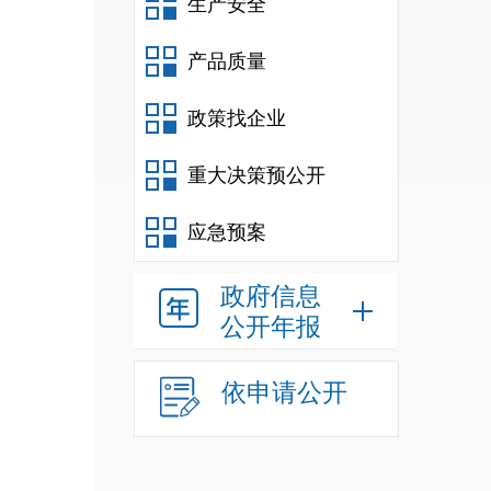
生产安全
地
联
产品质量
电
采
政策找企业
地
重大决策预公开
邮
联
应急预案
联
政府信息
公开年报
依申请公开