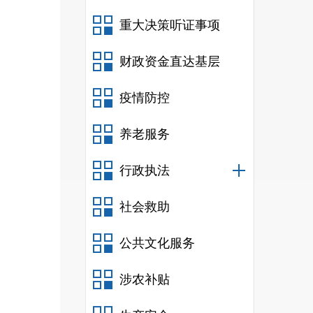
4
重大决策听证事项
4
4
财政资金直达基层
5
疫情防控
5
5
养老服务
提
标三
行政执法
5
社会救助
6
本
公共文化服务
购人
7
涉农补贴
采