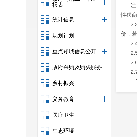
报表
注
性磋
统计信息
2
价，
规划计划
2
重点领域信息公开
2
2
政府采购及购买服务
2
3
乡村振兴
3
义务教育
3
问题
医疗卫生
3
违法
生态环境