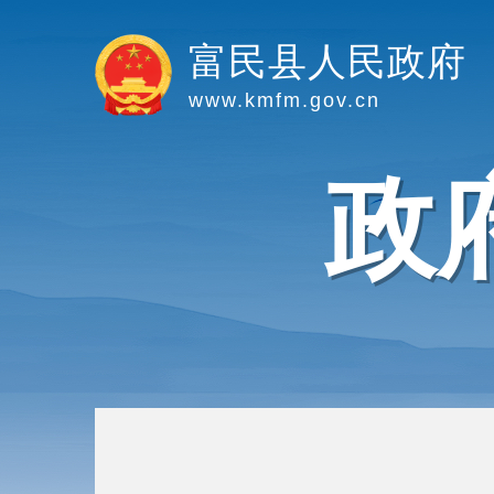
富民县人民政府
www.kmfm.gov.cn
政