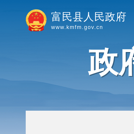
富民县人民政府
www.kmfm.gov.cn
政