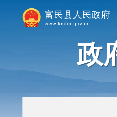
富民县人民政府
www.kmfm.gov.cn
政