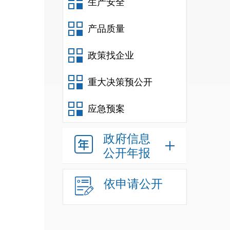
生产安全
基本
产品质量
分。
政策找企业
核定
重大决策预公开
享受
应急预案
《就
政府信息
公开年报
位人
账表
依申请公开
员认