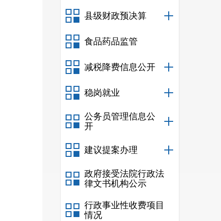
（含
县级财政预决算
的工
食品药品监管
人单
（签
减税降费信息公开
标准
稳岗就业
公务员管理信息公
进入
开
保证
建议提案办理
动就
政府接受法院行政法
核。
律文书机构公示
（公
行政事业性收费项目
劳动
情况