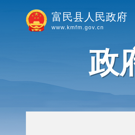
富民县人民政府
www.kmfm.gov.cn
政