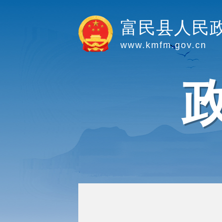
富民县人民
www.kmfm.gov.cn