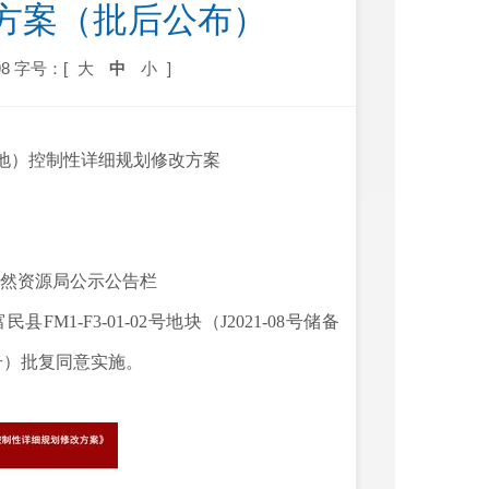
方案（批后公布）
8
字号：[
大
中
小
]
地）控制性详细规划修改方案
然资源局
公示公告栏
富民县
FM1-F3-01-02
号地块（
J2021-08
号储备
号）批复同意实施。