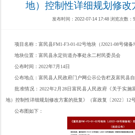
地）控制性详细规划修改
发布时间：2022-07-14 17:48
浏览次数：9
项目名称
：
富民县
FM1-F3-01-02
号地块（
J2021-08
号储备
地块位置
：富民县
永定
街道办事处
永二
村民委员会
公
布
时间：
2022
年
7
月
14
日
公
布
地点：富民县人民政府门户网
公示公告栏及
富民县自
批准情况：
2022
年
2
月
28
日富民县人民政府
《关于实施
地）
控制性详细规划修改方案的批复》（富政复〔
2022
〕
12
公
布
图如下：