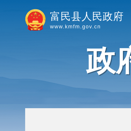
富民县人民政府
www.kmfm.gov.cn
政