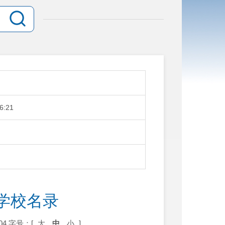
6:21
学校名录
04
字号：[
大
中
小
]