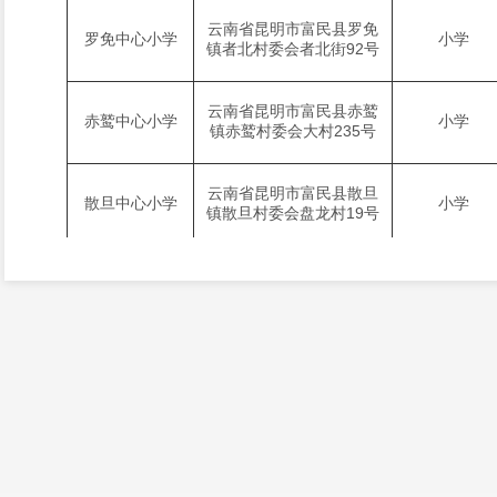
云南省昆明市富民县罗免
罗免中心小学
小学
镇者北村委会者北街
92号
云南省昆明市富民县赤鹫
赤鹫中心小学
小学
镇赤鹫村委会大村
235号
云南省昆明市富民县散旦
散旦中心小学
小学
镇散旦村委会盘龙村
19号
云南省昆明市富民县款庄
款庄中心小学
镇马街村委会马街
A001
小学
号
云南省昆明市富民县东村
东村中心小学
小学
镇东兴路
117号
昆一中富民学
云南省昆明市富民县永定
完全中学
校
街道文昌路
1号