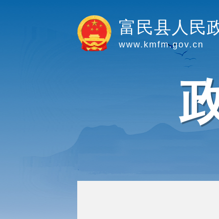
富民县人民
www.kmfm.gov.cn