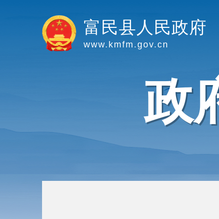
富民县人民政府
www.kmfm.gov.cn
政