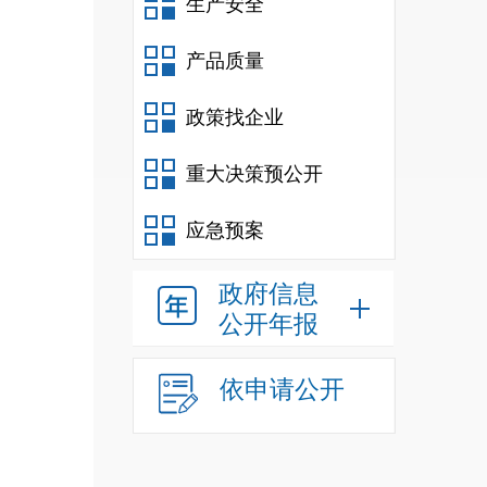
生产安全
舍建筑
产品质量
2
政策找企业
生
3488
重大决策预公开
人，残
应急预案
下
89
个
政府信息
公开年报
人，民
人，民
依申请公开
方米；