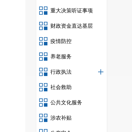
重大决策听证事项
面积
14
财政资金直达基层
疫情防控
1
养老服务
4682
人
行政执法
县残疾
社会救助
以下
98
公共文化服务
690
人
涉农补贴
2
人）