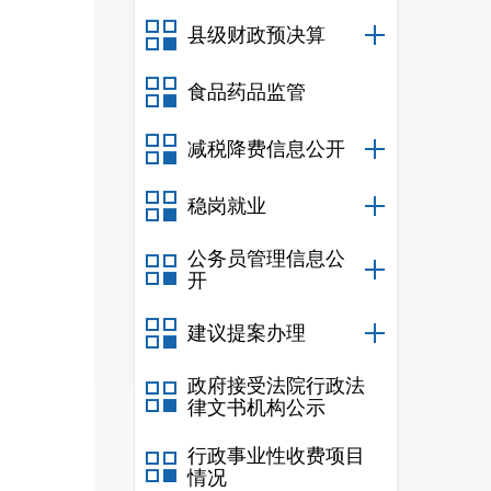
县级财政预决算
口入学
食品药品监管
减税降费信息公开
率：
96
稳岗就业
适龄儿
公务员管理信息公
开
建议提案办理
政府接受法院行政法
班，平
律文书机构公示
民办幼
行政事业性收费项目
情况
101
人