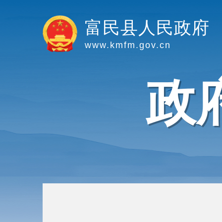
富民县人民政府
www.kmfm.gov.cn
政