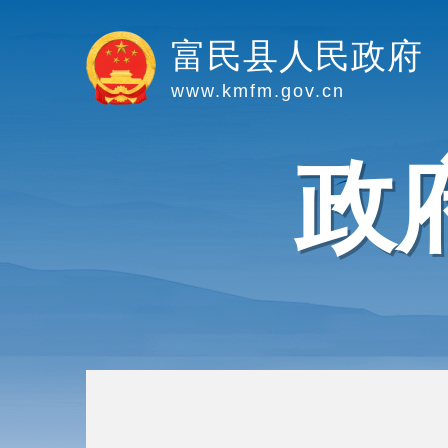
富民县人民政府
www.kmfm.gov.cn
政