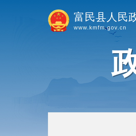
富民县人民
www.kmfm.gov.cn