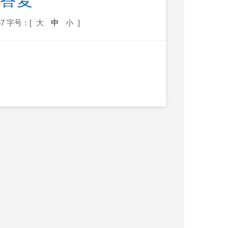
议答复
7
字号：[
大
中
小
]