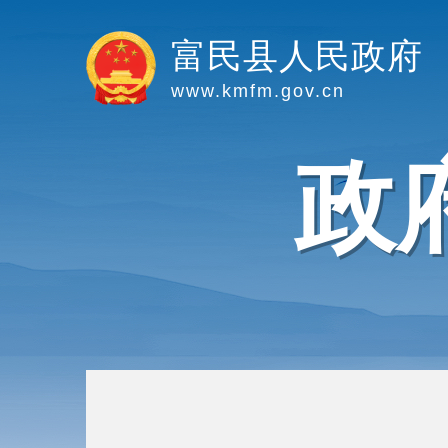
富民县人民政府
www.kmfm.gov.cn
政