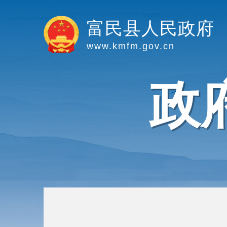
富民县人民政府
www.kmfm.gov.cn
政