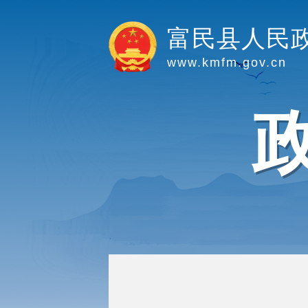
富民县人民
www.kmfm.gov.cn