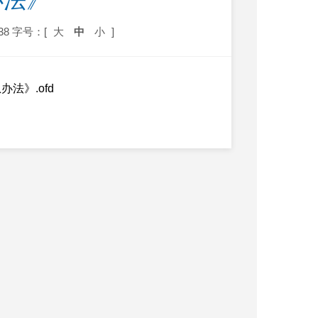
办法》
38
字号：[
大
中
小
]
法》.ofd