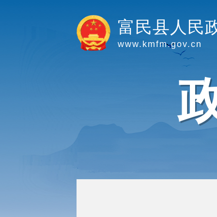
富民县人民
www.kmfm.gov.cn