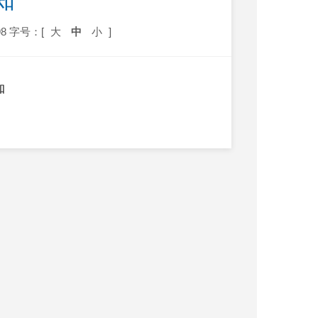
知
8
字号：[
大
中
小
]
知