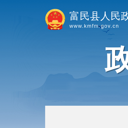
富民县人民
www.kmfm.gov.cn