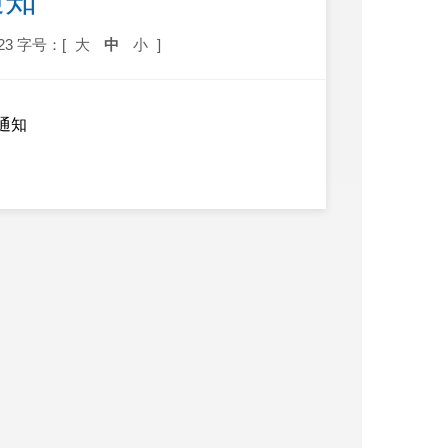
通知
23
字号：[
大
中
小
]
通知