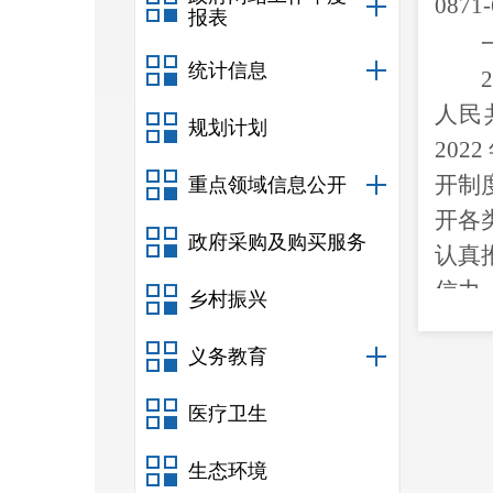
0871-
报表
统计信息
2
人民
规划计划
2022
开制
重点领域信息公开
开各
政府采购及购买服务
认真
信力
乡村振兴
义务教育
理公
医疗卫生
栏、
生态环境