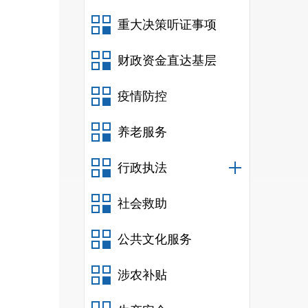
县政
重大决策听证事项
为密
工作
财政资金直达基层
工作
疫情防控
时性
养老服务
行政执法
对政
社会救助
栏目
公共文化服务
游文
务公
涉农补贴
链条