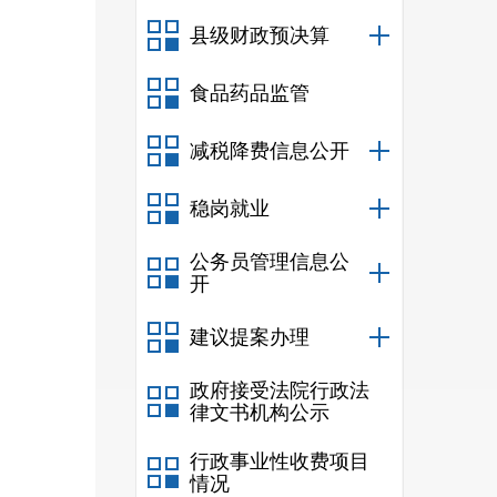
底，
县级财政预决算
息共
工作
食品药品监管
信息
减税降费信息公开
稳岗就业
增强
公务员管理信息公
开
步加
建议提案办理
请公
不予
政府接受法院行政法
律文书机构公示
行政事业性收费项目
情况