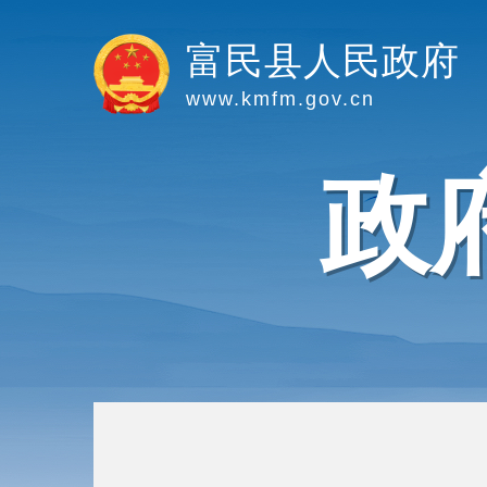
富民县人民政府
www.kmfm.gov.cn
政