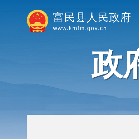
富民县人民政府
www.kmfm.gov.cn
政