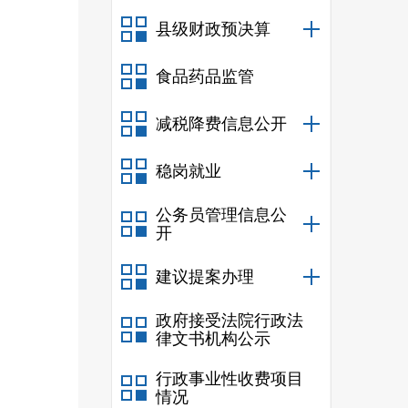
开流
县级财政预决算
公开
食品药品监管
减税降费信息公开
抓，
稳岗就业
信息
公务员管理信息公
领导
开
公开
建议提案办理
升政
政府接受法院行政法
律文书机构公示
行政事业性收费项目
情况
好政