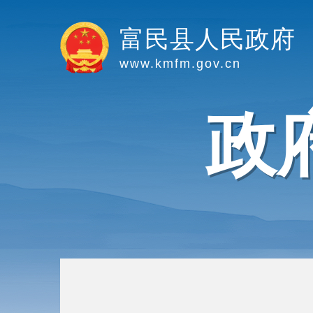
富民县人民政府
www.kmfm.gov.cn
政