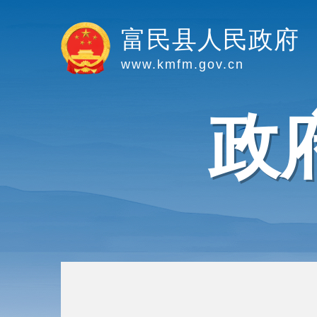
富民县人民政府
www.kmfm.gov.cn
政