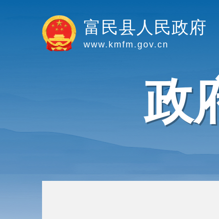
富民县人民政府
www.kmfm.gov.cn
政