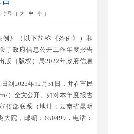
报告
5
字号：[
大
中
小
]
条例》（以下简称《条例》）和
关于政府信息公开工作年度报告
出版（版权）局
2022
年政府信息
1
日到
2022
年
12
月
31
日，并在
富民
cn/
）全文公开。
如对本年度报告
宣传部联系（地址：云南省昆明
委大院
，邮编：
65
0499
，电话：