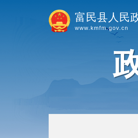
富民县人民
www.kmfm.gov.cn