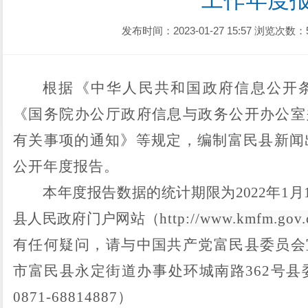
工作年度
发布时间：2023-01-27 15:57
浏览次数：
根据《中华人民共和国政府信息公开
《国务院办公厅政府信息与政务公开办公室
有关事项的通知》等规定，编制
富民
县新闻
公开年度报告。
本年度报告数据的统计期限为
2022
年
1
月
县人民政府门户网站（
http://www.kmfm.gov.
有任何疑问，请与中国共产党
富民
县委员会
市
富民
县
永定街道办事处环城南路
362
号县
0871-
68814887
）