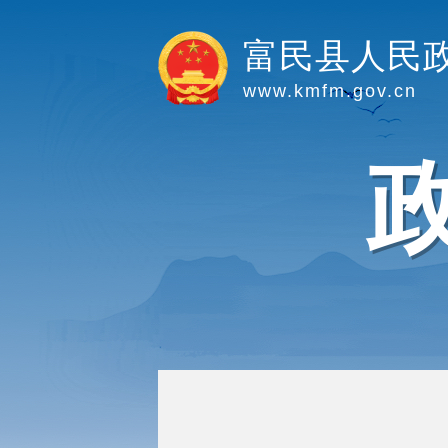
富民县人民
www.kmfm.gov.cn