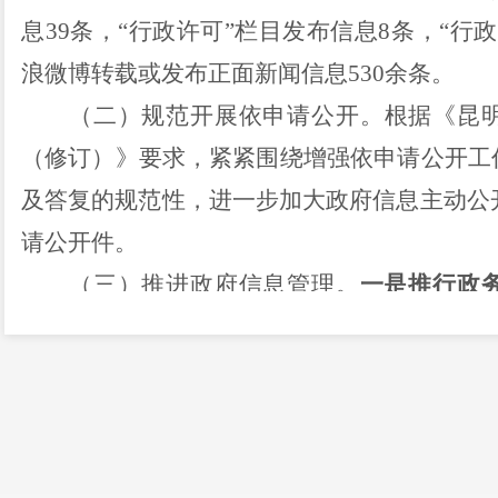
息
39
条
，
“
行政许可
”栏目发布信息
8条，“行
浪微博转载或发布正面新闻信息
530
余条。
（二）
规范开展依申请公开
。
根据《昆
（修订）》要求，紧紧围绕增强依申请公开工
及答复的规范性，进一步加大政府信息主动公
请公开件。
（三）
推进政府信息管理
。
一是推行政
2022年政务公开工作要点分工方案
》，梳理分
科室和时限要求，推动任务逐项落实。
二是规
信息由分管领导审核后，由专人发布到政府网
好保密审查，确保内容合法、合规。
（四）强化政府信息公开平台建设。
一是