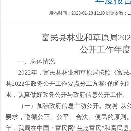
年度报
发布时间：2023-01-28 11:10
浏览次数：1
富民县林业
和草原
局
202
公开工作年度
一、
总体情况
2022年，富民县林业和草原局按照《富
县
2022年政务公开工作要点分工方案
>的通知》
求，认真做好政务公开与政府信息公开工作。
（一）加强政府信息主动公开
。
按照
“以
要求，遵循公正、公平、合法、便民的原则
年
，我局在中国
・
富民网
“
生态富民
”
和富民县