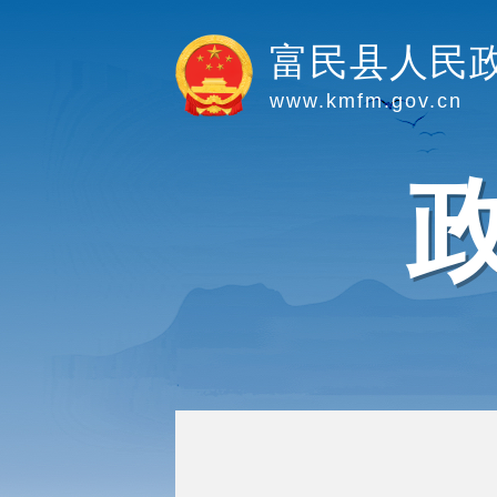
富民县人民
www.kmfm.gov.cn