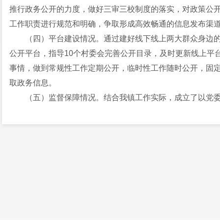
推行政务公开的力度，做好三审三校制度的落实，对政策公
工作职责进行规范和明确，争取形成高效畅通的信息发布渠
（四）平台建设情况。通过建好线下线上两大群众身边
公开平台，指导10个村委会完善公开目录，及时更新线上平
事情，做到常规性工作定期公开，临时性工作随时公开，固
取政务信息。
（五）监督保障情况。结合我镇工作实际，成立了以党
管领导任副组长，班子成员、各站所（部门）负责人和各村“
组。同时，成立由镇纪委及相关部门人员组成的政务公开监
层层有人管、层层抓落实的工作格局。
二、 主动公开政府信息情况
第二十条第（一）项
信息内容
本年制发件数
本
规章
0
0
行政规范性文件
0
0