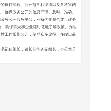
开的操作流程、公开范围和渠道以及各科室的
道，确保政务公开的信息严谨、及时、准确。
的政务公开服务平台，不断优化整合线上政务
台，确保群众和企业随时随地了解政策、办理
定性工作长期公开，使群众多途径、多端口获
委书记任组长，镇长任常务副组长，办公室分
两委”负责人为组员的政务公开工作领导小
督小组，对政务公开工作进行日常监督，实现
年废止件数
现行有效件数
0
0