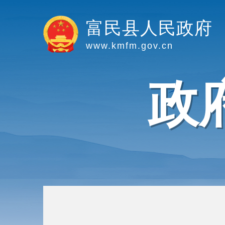
富民县人民政府
www.kmfm.gov.cn
政