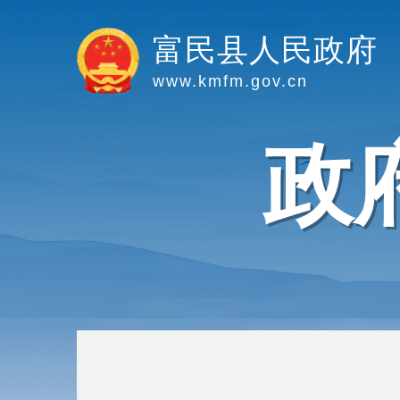
富民县人民政府
www.kmfm.gov.cn
政