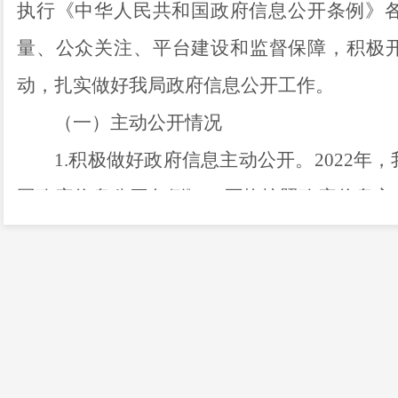
执行《中华人民共和国政府信息公开条例》
量、公众关注、平台建设和监督保障，积极
动，扎实做好我局政府信息公开工作。
（一）
主动公开情况
1.积极做好政府信息主动公开。
2022
年，
国政府信息公开条例》，严格按照政府信息主
息
240
条。按公开方式分，通过政府网站公开
4
2.
加大重点领域信息公开力度。及时公开
开情况说明等，做到资金使用公开透明
，
主动
3.
积极发布统计数据。及时通过官网和主
计公报，按照
节点发布
统计公报
5条，公示公告