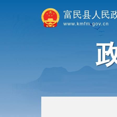
富民县人民
www.kmfm.gov.cn