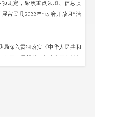
各项规定，聚焦重点领域、信息质
开展
富民县
2022
年
“政府开放月”活
我局深入贯彻落实《中华人民共和
动公开目录规范，主动公开
各类信
0
条，政务微博公开
200
条。
年度部门预算、
“三公”经费预算公
公开
财政资金
预决算
情况
2条
。
流媒体发布国民经济和社会发展统
4条，
经济运行
情况
29条
。