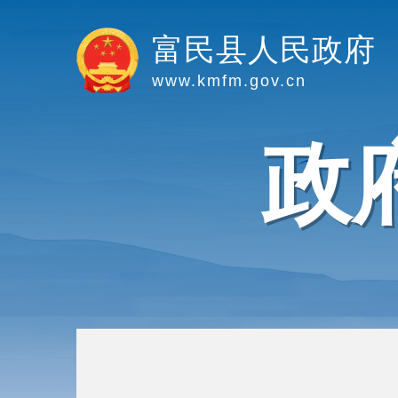
富民县人民政府
www.kmfm.gov.cn
政