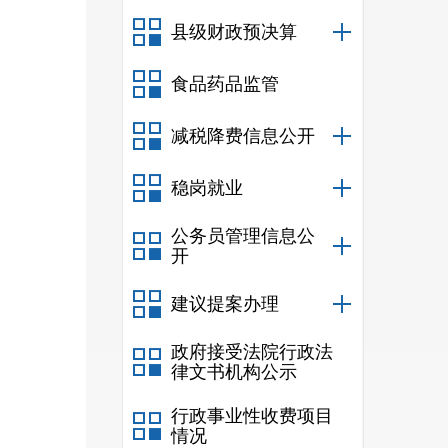
县级财政预决算
第一
食品药品监管
开的
严格
减税降费信息公开
和热
稳岗就业
息公
公务员管理信息公
开
建议提案办理
当公
政府接受法院行政法
府信
律文书机构公示
究办
行政事业性收费项目
力推
情况