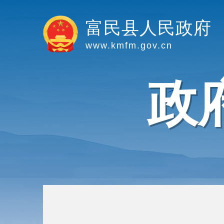
富民县人民政府
www.kmfm.gov.cn
政