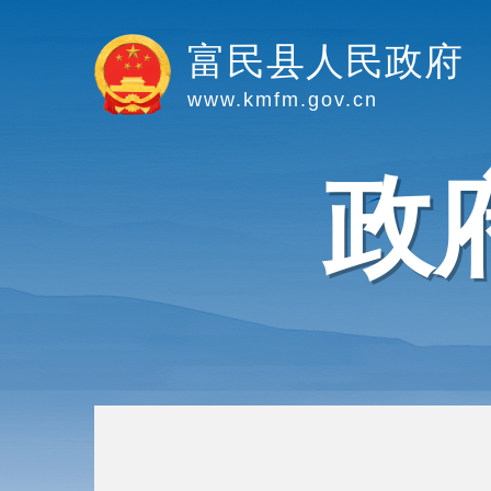
富民县人民政府
www.kmfm.gov.cn
政