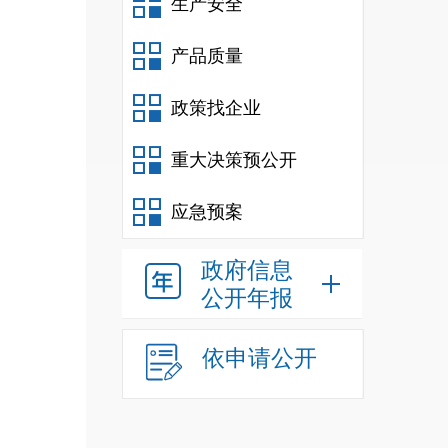
生产安全
道）
产品质量
政策找企业
名称
备案
重大决策预公开
管理
应急预案
导。
政府信息
对政
公开年报
服务
设
“
交
依申请公开
源
”
及
面、