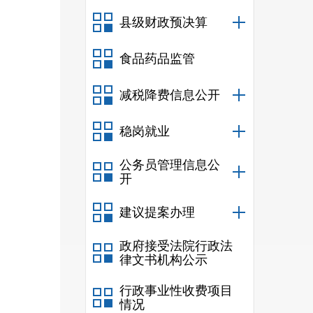
新
34
县级财政预决算
新媒
食品药品监管
个，
减税降费信息公开
发稿
大政
稳岗就业
解读
公务员管理信息公
19
篇
开
建议提案办理
政府接受法院行政法
依申
律文书机构公示
府信
行政事业性收费项目
情况
增加