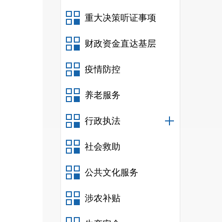
复
18
重大决策听证事项
规定
财政资金直达基层
热点
疫情防控
养老服务
开审
行政执法
制。
社会救助
解读
中的
公共文化服务
原有
涉农补贴
和交