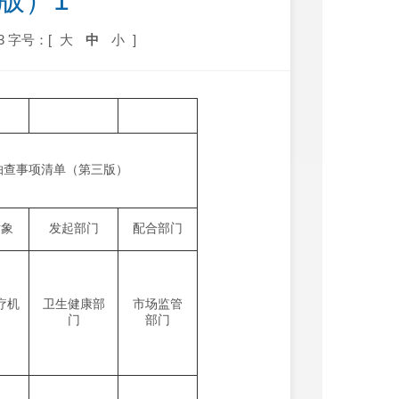
版）1
3
字号：[
大
中
小
]
抽查事项清单（第三版）
对象
发起部门
配合部门
疗机
卫生健康部
市场监管
门
部门