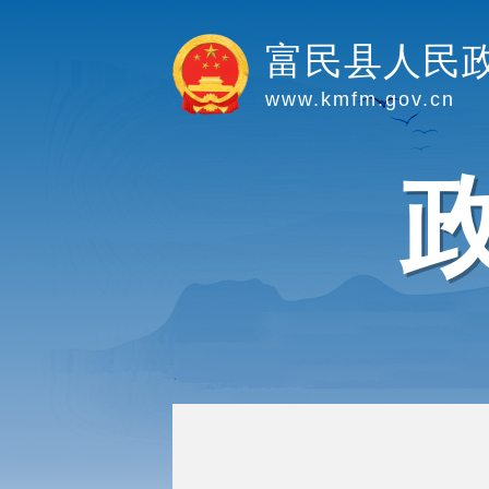
富民县人民
www.kmfm.gov.cn