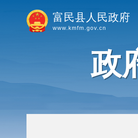
富民县人民政府
www.kmfm.gov.cn
政