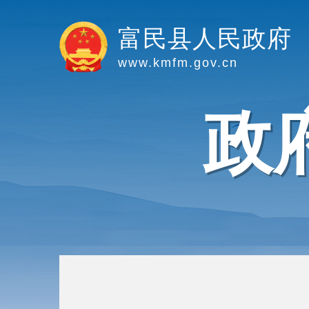
富民县人民政府
www.kmfm.gov.cn
政