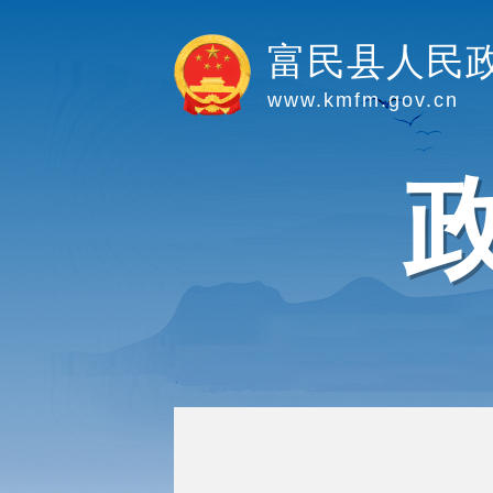
富民县人民
www.kmfm.gov.cn