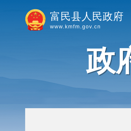
富民县人民政府
www.kmfm.gov.cn
政