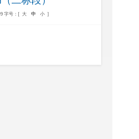
书（二标段）
9
字号：[
大
中
小
]