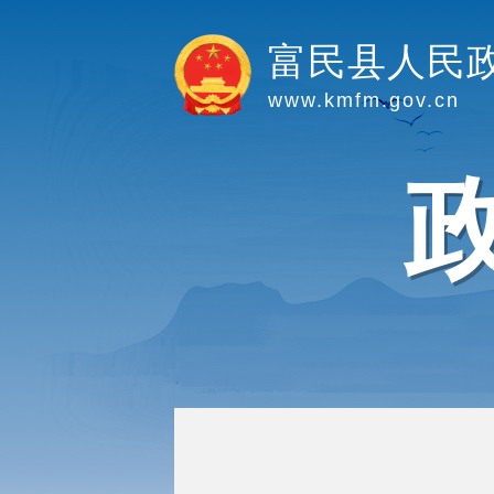
富民县人民
www.kmfm.gov.cn