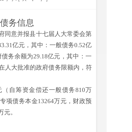
债务
信息
府同意并报
县
十
七
届人大常委会第
33.31
亿元
，其中：一般债务
0.52
亿
府债务余额为
29.18
亿元，其中：一
在人大批准的政府债务限额内，
符
元（自筹资金偿还一般债务
810
万
专项债务本金
13264
万元，财政预
万元。