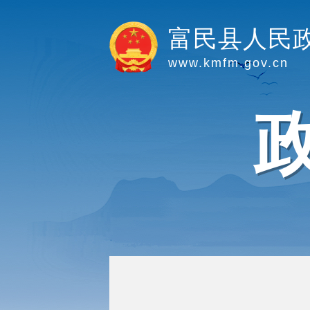
富民县人民
www.kmfm.gov.cn