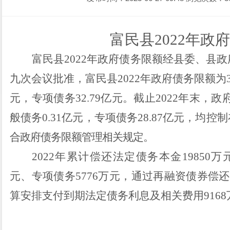
富民县
202
2
年政府
富民县
202
2
年政府债务限额经县委、县政
九
次会议批准，
富民县
202
2
年政府债务限额
为
元
，专项债务
32.79
亿元
。
截止
2022
年末，政
般债务
0.31
亿元，专项债务
28.87
亿元，
均控制
合政府债务限额管理相关规定。
2022
年累计偿还法定债务本金
19850
万
元、专项债务
5776
万元，通过再融资债券偿还
算安排支付到期法定债务利息及相关费用
9168